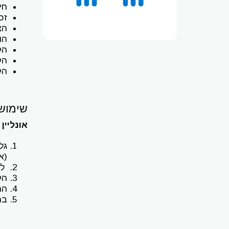
חי
זכ
הצ
הו
הקר
הק
הק
שימוש
אונליין
גל
(אב
לחצו 
הק
הת
בח