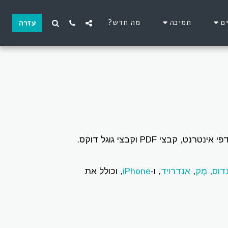
ם
תמיכה
מה חדש?
עזרה
מאפשר הקראה נעימה ומדויקת של טקסט, דפי אינטרנט, קבצי PDF וקבצי גוגל דוקס.
נדוס
,
מֶק
,
אנדרויד
, ו-
iPhone
, וכולל את