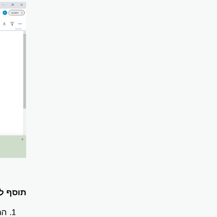
תוסף ל
הת