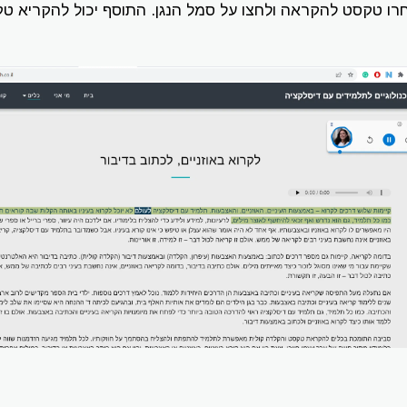
רו טקסט להקראה ולחצו על סמל הנגן. התוסף יכול להקריא טקסט ב- Docs