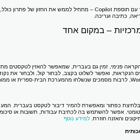
Word 365 – ובמיוחד עם תוספת Copilot – מתחיל לממש את החזון של 
יאה, כתיבה ועריכה.
מרכזיות – במקום אחד
ולל כלי הקראה פנימי, זמין גם בעברית, שמאפשר להאזין לטקסטים
ם הנקראות, ואפשר לשלוט בקצב, לבחור קול, ולבחור את נקו
בלחיצת כפתור ומאפשרת להמיר דיבור לטקסט בעברית. המער
וטומטי. אפשר להשתמש בה לכתיבת עבודות, תשובות או סיכומ
קונים והאזנה חוזרת.
למידע נוסף
כותית